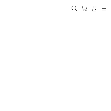
Skip
to
Cari
Troli
Login
Navigation
content