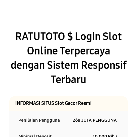
RATUTOTO $ Login Slot
Online Terpercaya
dengan Sistem Responsif
Terbaru
INFORMASI SITUS Slot Gacor Resmi
Penilaian Pengguna
268 JUTA PENGGUNA
Minimal Deposit
10.000 Ribu