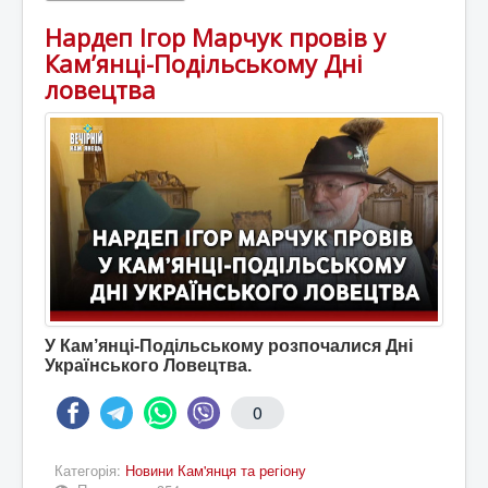
Нардеп Ігор Марчук провів у
Кам’янці-Подільському Дні
ловецтва
У Кам’янці-Подільському розпочалися Дні
Українського Ловецтва.
0
Категорія:
Новини Кам'янця та регіону