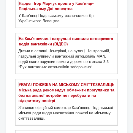
Нардеп Ігор Марчук провів у Кам’янці-
Подільському Дні ловецтва
У Кам’янці-Подільському розпочалися Дні
Українського Ловецтва.
На Кам’янеччині патрульні виявили нетверезого
водія вантажівки (ВІДЕО)
Днями в селищі Чемерівці, на вулиці Центральній,
патрульні зупинили вантажний автомобіль MAN,
водій якого порушив вимоги дорожнього знака 3.3
"Рух вантажних автомобілів заборонено".
УВАГА! ПОЖЕЖА НА МІСЬКОМУ СМІТТЄЗВАЛИЩІ:
міська рада рекомендує обмежити прогулянки та
без нагальної потреби не перебувати на
відкритому повітрі
З’явився офіційний коментар Кам’янець-Подільської
міської ради щодо масштабної пожежі на міському
сміттєзвалищі.