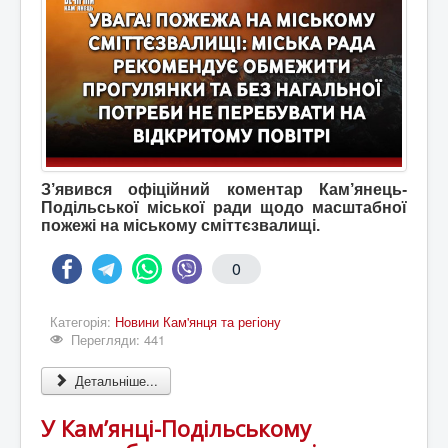
З’явився офіційний коментар Кам’янець-
Подільської міської ради щодо масштабної
пожежі на міському сміттєзвалищі.
0
Категорія:
Новини Кам'янця та регіону
Перегляди: 441
Детальніше...
У Кам’янці-Подільському