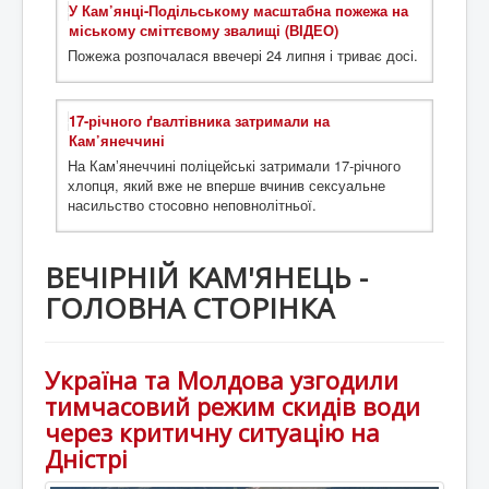
У Кам’янці-Подільському масштабна пожежа на
міському сміттєвому звалищі (ВІДЕО)
Пожежа розпочалася ввечері 24 липня і триває досі.
17-річного ґвалтівника затримали на
Кам’янеччині
На Камʼянеччині поліцейські затримали 17-річного
хлопця, який вже не вперше вчинив сексуальне
насильство стосовно неповнолітньої.
ВЕЧІРНІЙ КАМ'ЯНЕЦЬ -
ГОЛОВНА СТОРІНКА
Україна та Молдова узгодили
тимчасовий режим скидів води
через критичну ситуацію на
Дністрі