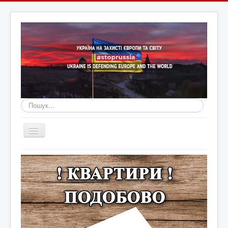
Пошук...
Перемикач
навігації
Головна
Війна Росії з Україною
Оголошення
Новини Кам'янця та регіону
Новини Хмельниччини