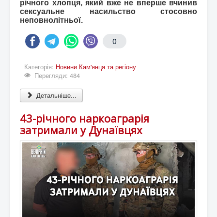
річного хлопця, який вже не вперше вчинив
сексуальне насильство стосовно
неповнолітньої.
0
Категорія:
Новини Кам'янця та регіону
Перегляди: 484
Детальніше...
43-річного наркоаграрія
затримали у Дунаївцях