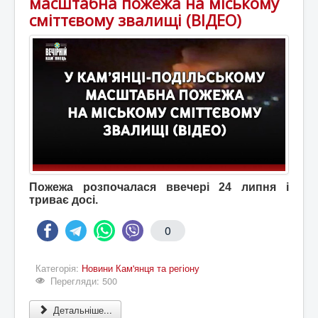
масштабна пожежа на міському
сміттєвому звалищі (ВІДЕО)
Пожежа розпочалася ввечері 24 липня і
триває досі.
0
Категорія:
Новини Кам'янця та регіону
Перегляди: 500
Детальніше...