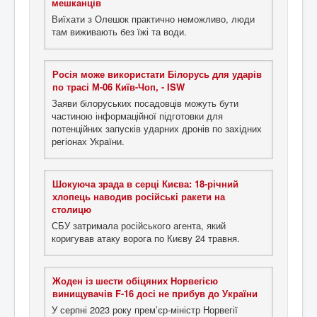
мешканців
Виїхати з Олешок практично неможливо, люди
там виживають без їжі та води.
Росія може використати Білорусь для ударів
по трасі М-06 Київ-Чоп, - ISW
Заяви білоруських посадовців можуть бути
частиною інформаційної підготовки для
потенційних запусків ударних дронів по західних
регіонах України.
Шокуюча зрада в серці Києва: 18-річний
хлопець наводив російські ракети на
столицю
СБУ затримала російського агента, який
коригував атаку ворога по Києву 24 травня.
Жоден із шести обіцяних Норвегією
винищувачів F-16 досі не прибув до України
У серпні 2023 року прем’єр-міністр Норвегії