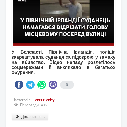
У Белфасті, Північна Ірландія, поліція
заарештувала суданця за підозрою у замаху
на вбивство. Відео нападу розлетілось
соцмережами й викликало в багатьох
обурення.
0
Категорія:
Новини світу
Перегляди: 495
Детальніше...