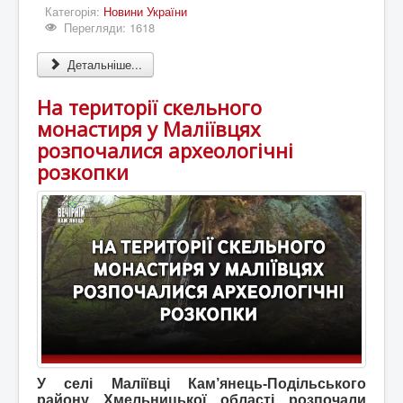
Категорія:
Новини України
Перегляди: 1618
Детальніше...
На території скельного
монастиря у Маліївцях
розпочалися археологічні
розкопки
У селі Маліївці Кам’янець-Подільського
району Хмельницької області розпочали