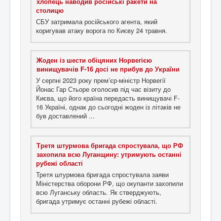
хлопець наводив російські ракети на
столицю
СБУ затримала російського агента, який
коригував атаку ворога по Києву 24 травня.
Жоден із шести обіцяних Норвегією
винищувачів F-16 досі не прибув до України
У серпні 2023 року прем’єр-міністр Норвегії
Йонас Гар Стьоре оголосив під час візиту до
Києва, що його країна передасть винищувачі F-
16 Україні, однак до сьогодні жоден із літаків не
був доставлений ...
Третя штурмова бригада спростувала, що РФ
захопила всю Луганщину: утримують останні
рубежі області
Третя штурмова бригада спростувала заяви
Міністерства оборони РФ, що окупанти захопили
всю Луганську область. Як стверджують,
бригада утримує останні рубежі області.