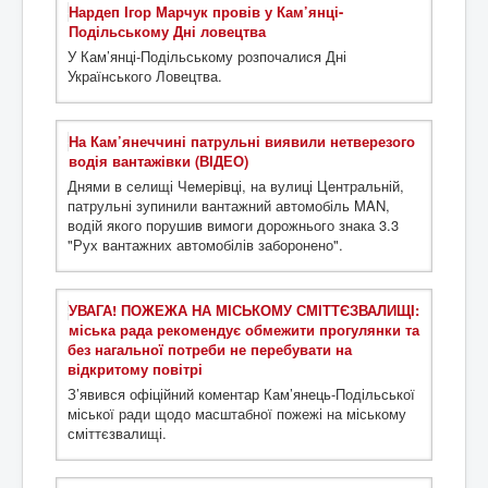
Нардеп Ігор Марчук провів у Кам’янці-
Подільському Дні ловецтва
У Кам’янці-Подільському розпочалися Дні
Українського Ловецтва.
На Кам’янеччині патрульні виявили нетверезого
водія вантажівки (ВІДЕО)
Днями в селищі Чемерівці, на вулиці Центральній,
патрульні зупинили вантажний автомобіль MAN,
водій якого порушив вимоги дорожнього знака 3.3
"Рух вантажних автомобілів заборонено".
УВАГА! ПОЖЕЖА НА МІСЬКОМУ СМІТТЄЗВАЛИЩІ:
міська рада рекомендує обмежити прогулянки та
без нагальної потреби не перебувати на
відкритому повітрі
З’явився офіційний коментар Кам’янець-Подільської
міської ради щодо масштабної пожежі на міському
сміттєзвалищі.