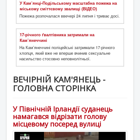
У Кам’янці-Подільському масштабна пожежа на
міському сміттєвому звалищі (ВІДЕО)
Пожежа розпочалася ввечері 24 липня і триває досі.
17-річного ґвалтівника затримали на
Кам’янеччині
На Камʼянеччині поліцейські затримали 17-річного
хлопця, який вже не вперше вчинив сексуальне
насильство стосовно неповнолітньої.
ВЕЧІРНІЙ КАМ'ЯНЕЦЬ -
ГОЛОВНА СТОРІНКА
У Північній Ірландії суданець
намагався відрізати голову
місцевому посеред вулиці