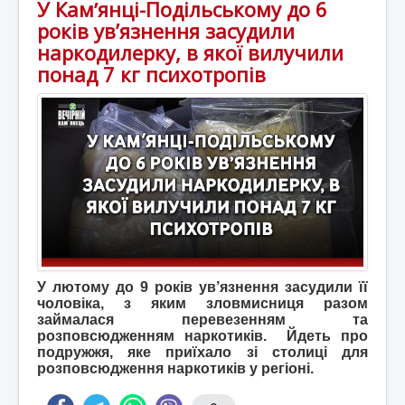
У Камʼянці-Подільському до 6
років ув’язнення засудили
наркодилерку, в якої вилучили
понад 7 кг психотропів
У лютому до 9 років ув’язнення засудили її
чоловіка, з яким зловмисниця разом
займалася перевезенням та
розповсюдженням наркотиків. Йдеть про
подружжя, яке приїхало зі столиці для
розповсюдження наркотиків у регіоні.