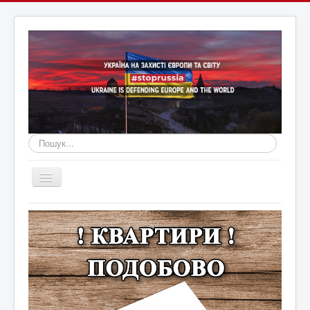
Пошук...
Перемикач
навігації
Головна
Війна Росії з Україною
Оголошення
Новини Кам'янця та регіону
Новини Хмельниччини