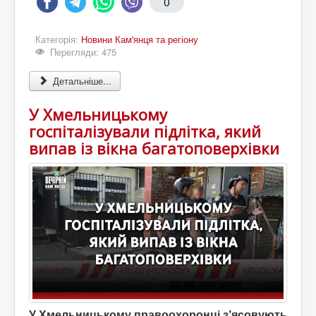
0
Категорія:
Новини Кам'янця та регіону
Перегляди: 475
Детальніше...
У Хмельницькому
госпіталізували підлітка, який
випав із вікна багатоповерхівки
У Хмельницькому правоохоронці з’ясовують