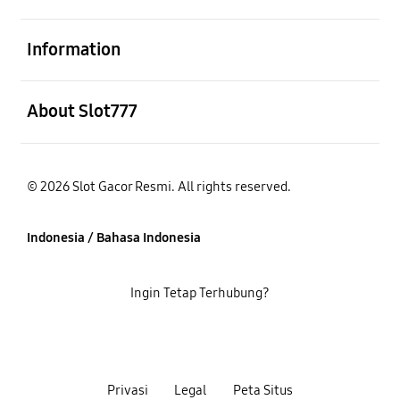
Buka
Information
Buka
About Slot777
© 2026 Slot Gacor Resmi. All rights reserved.
Indonesia / Bahasa Indonesia
Ingin Tetap Terhubung?
Privasi
Legal
Peta Situs