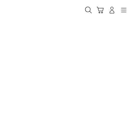
Skip
to
Cari
Troli
Login
Navigation
content