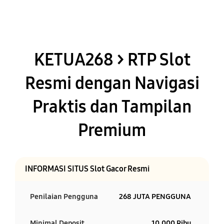
KETUA268 > RTP Slot
Resmi dengan Navigasi
Praktis dan Tampilan
Premium
INFORMASI SITUS Slot Gacor Resmi
Penilaian Pengguna
268 JUTA PENGGUNA
Minimal Deposit
10.000 Ribu