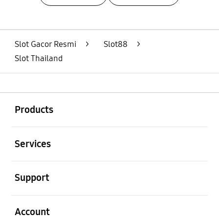
Layer Popup Close
Slot Gacor Resmi
>
Slot88
>
Slot Thailand
Buka
Footer Navigation
Products
Buka
Services
Buka
Support
Buka
Account