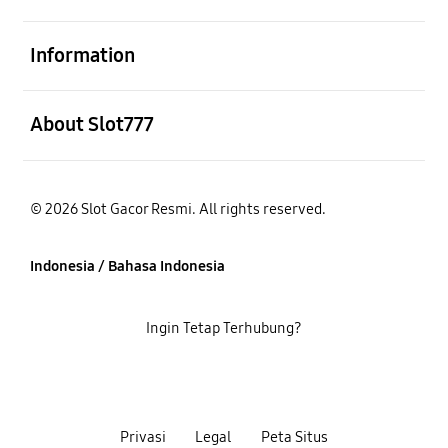
Buka
Information
Buka
About Slot777
© 2026 Slot Gacor Resmi. All rights reserved.
Indonesia / Bahasa Indonesia
Ingin Tetap Terhubung?
Privasi
Legal
Peta Situs