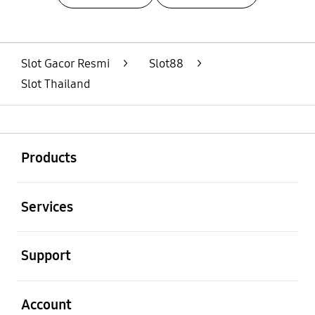
Layer Popup Close
Slot Gacor Resmi
>
Slot88
>
Slot Thailand
Buka
Footer Navigation
Products
Buka
Services
Buka
Support
Buka
Account