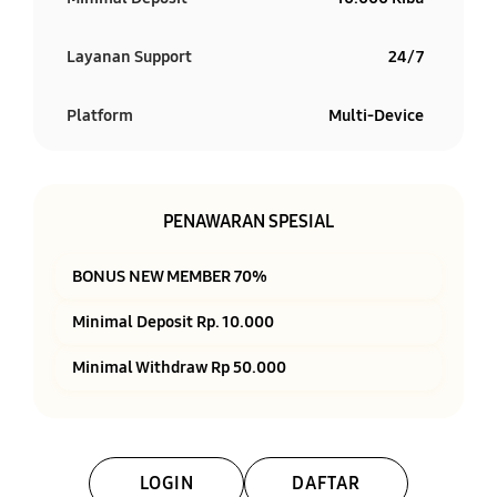
Layanan Support
24/7
Platform
Multi-Device
PENAWARAN SPESIAL
BONUS NEW MEMBER 70%
Minimal Deposit Rp. 10.000
Minimal Withdraw Rp 50.000
LOGIN
DAFTAR