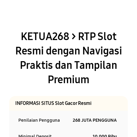
KETUA268 > RTP Slot
Resmi dengan Navigasi
Praktis dan Tampilan
Premium
INFORMASI SITUS Slot Gacor Resmi
Penilaian Pengguna
268 JUTA PENGGUNA
Minimal Deposit
10.000 Ribu