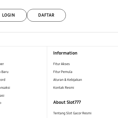
LOGIN
DAFTAR
Information
ber
Fitur Akses
n Baru
Fitur Pemula
ord
Aturan & Kebijakan
ansaksi
Kontak Resmi
kasi
About Slot777
P
Tentang Slot Gacor Resmi