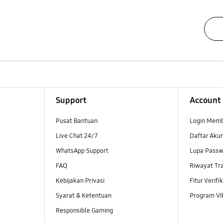
Support
Account
Pusat Bantuan
Login Mem
Live Chat 24/7
Daftar Aku
WhatsApp Support
Lupa Passw
FAQ
Riwayat Tr
Kebijakan Privasi
Fitur Verifi
Syarat & Ketentuan
Program VI
Responsible Gaming