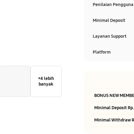
Penilaian Pengguna
Minimal Deposit
Layanan Support
Platform
+4 lebih
banyak
BONUS NEW MEMBE
Minimal Deposit Rp.
Minimal Withdraw 