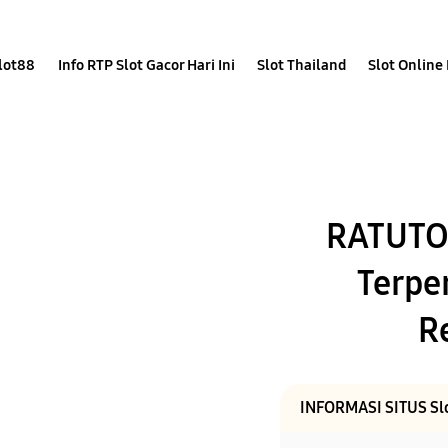
lot88
Info RTP Slot Gacor Hari Ini
Slot Thailand
Slot Online
RATUTOT
Terpe
R
INFORMASI SITUS Slo